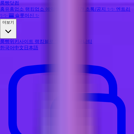
룸빵닷컴
홈
유흥업소 랭킹
업소 예약하기
✨
실시간 초톡/공지
✨
✨
엔트리
✨
✨
🎰 슬롯머신
✨
더보기
룸빵위키
사이트 랭킹
블로그
이벤트
커뮤니티
한국어
中文
日本語