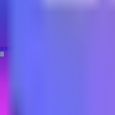
룸빵닷컴
홈