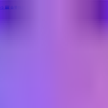
✨
✨
🎰 슬롯머신
✨