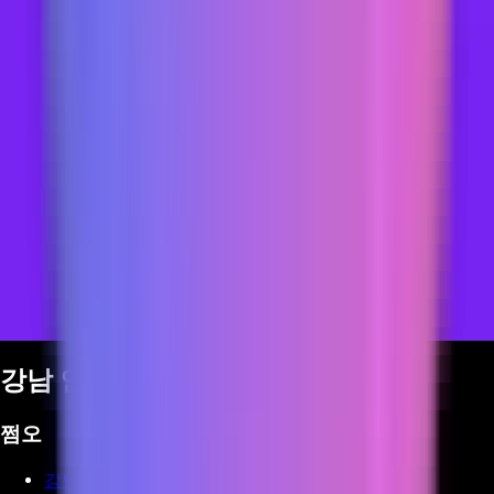
강남 인기 업소
쩜오
강남 어나더