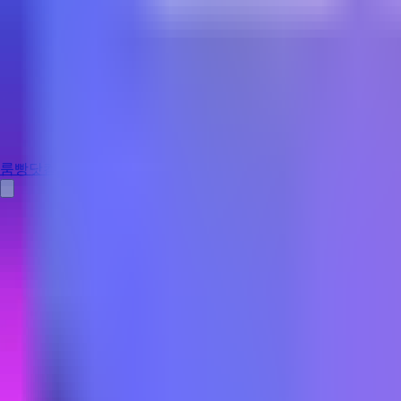
룸빵닷컴
홈