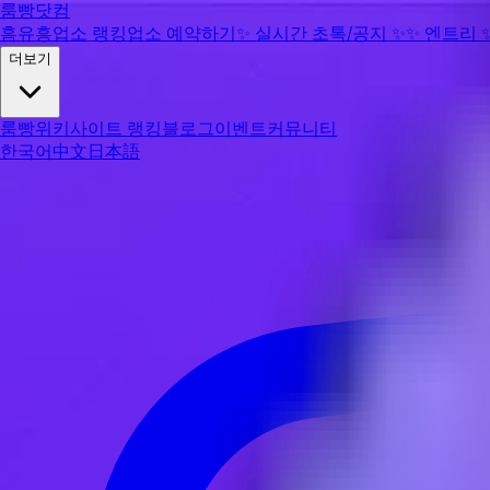
룸빵닷컴
홈
유흥업소 랭킹
업소 예약하기
✨
실시간 초톡/공지
✨
✨
엔트리
더보기
룸빵위키
사이트 랭킹
블로그
이벤트
커뮤니티
한국어
中文
日本語