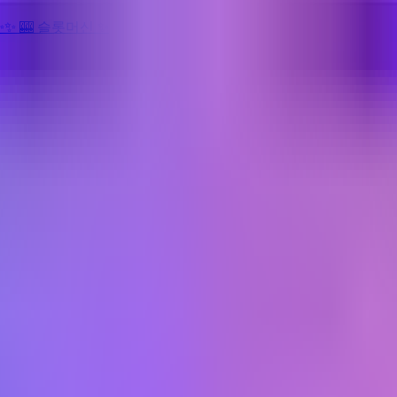
✨
✨
🎰 슬롯머신
✨