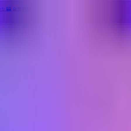
✨
✨
🎰 슬롯머신
✨