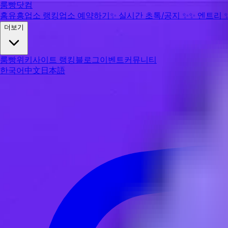
룸빵닷컴
홈
유흥업소 랭킹
업소 예약하기
✨
실시간 초톡/공지
✨
✨
엔트리
더보기
룸빵위키
사이트 랭킹
블로그
이벤트
커뮤니티
한국어
中文
日本語