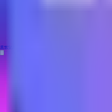
룸빵닷컴
홈