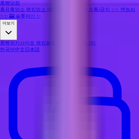
룸빵닷컴
홈
유흥업소 랭킹
업소 예약하기
✨
실시간 초톡/공지
✨
✨
엔트리
✨
✨
🎰 슬롯머신
✨
더보기
룸빵위키
사이트 랭킹
블로그
이벤트
커뮤니티
한국어
中文
日本語