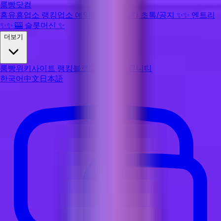
룸빵닷컴
홈
유흥업소 랭킹
업소 예약하기
✨
실시간 초톡/공지
✨
✨
엔트리
✨
✨
🎰 슬롯머신
✨
더보기
룸빵위키
사이트 랭킹
블로그
이벤트
커뮤니티
한국어
中文
日本語