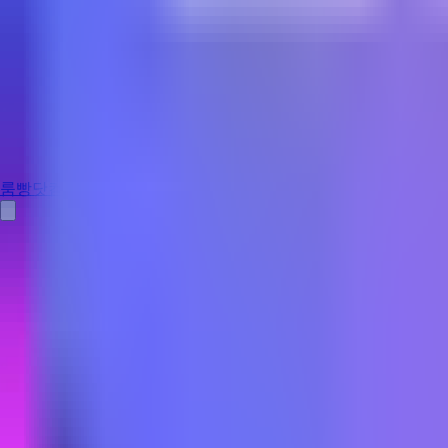
룸빵닷컴
홈