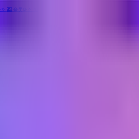
✨
✨
🎰 슬롯머신
✨