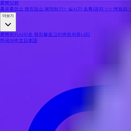
룸빵닷컴
홈
유흥업소 랭킹
업소 예약하기
✨
실시간 초톡/공지
✨
✨
엔트리
더보기
룸빵위키
사이트 랭킹
블로그
이벤트
커뮤니티
한국어
中文
日本語