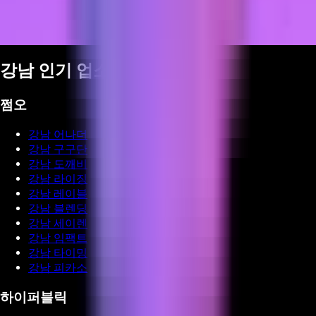
강남 쩜오 랭킹
강남 하이퍼블릭 랭킹
강남 텐카페 랭킹
강남 일프
로 랭킹
강남 텐프로 랭킹
강남 가라오케 랭킹
강남 바 랭킹
강남 레
깅스룸 랭킹
강남 인기 업소
쩜오
강남 어나더
강남 구구단
강남 도깨비
강남 라이징
강남 레이블
강남 블렌딩
강남 세이렌
강남 임팩트
강남 타이밍
강남 피카소
하이퍼블릭