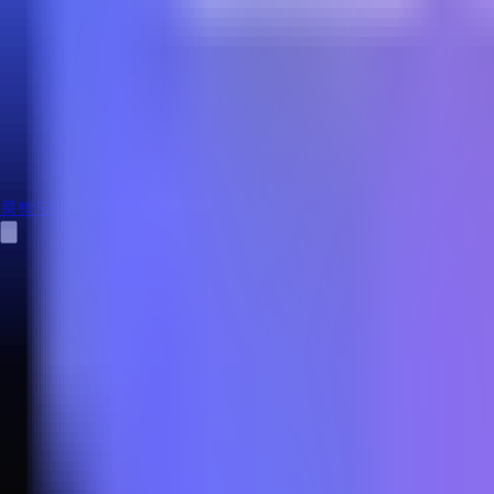
룸빵닷컴
홈