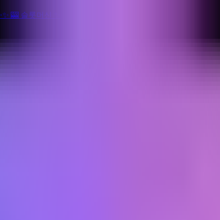
✨
✨
🎰 슬롯머신
✨