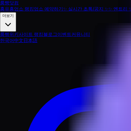
룸빵닷컴
홈
유흥업소 랭킹
업소 예약하기
✨
실시간 초톡/공지
✨
✨
엔트리
더보기
룸빵위키
사이트 랭킹
블로그
이벤트
커뮤니티
한국어
中文
日本語