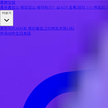
룸빵닷컴
홈
유흥업소 랭킹
업소 예약하기
✨
실시간 초톡/공지
✨
✨
엔트리
더보기
룸빵위키
사이트 랭킹
블로그
이벤트
커뮤니티
한국어
中文
日本語