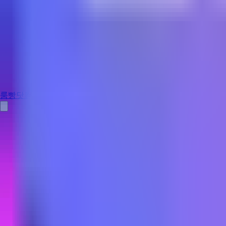
룸빵닷컴
홈