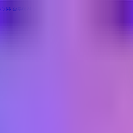
✨
✨
🎰 슬롯머신
✨