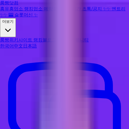
룸빵닷컴
홈
유흥업소 랭킹
업소 예약하기
✨
실시간 초톡/공지
✨
✨
엔트리
✨
✨
🎰 슬롯머신
✨
더보기
룸빵위키
사이트 랭킹
블로그
이벤트
커뮤니티
한국어
中文
日本語