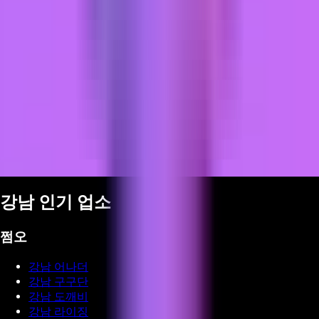
바
강남 루이스
강남 리턴
강남 문크리스탈
강남 크리드
강남 팬텀
강남 쩜오 랭킹
강남 하이퍼블릭 랭킹
강남 텐카페 랭킹
강남 일프
로 랭킹
강남 텐프로 랭킹
강남 가라오케 랭킹
강남 바 랭킹
강남 레
깅스룸 랭킹
강남 인기 업소
쩜오
강남 어나더
강남 구구단
강남 도깨비
강남 라이징