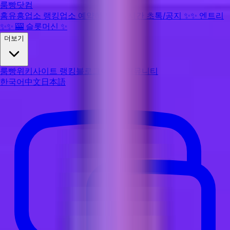
룸빵닷컴
홈
유흥업소 랭킹
업소 예약하기
✨
실시간 초톡/공지
✨
✨
엔트리
✨
✨
🎰 슬롯머신
✨
더보기
룸빵위키
사이트 랭킹
블로그
이벤트
커뮤니티
한국어
中文
日本語