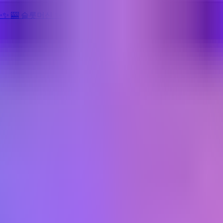
✨
✨
🎰 슬롯머신
✨