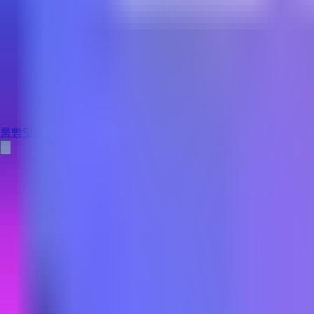
룸빵닷컴
홈