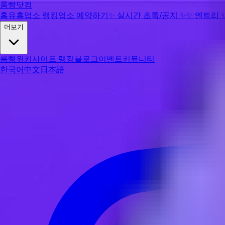
룸빵닷컴
홈
유흥업소 랭킹
업소 예약하기
✨
실시간 초톡/공지
✨
✨
엔트리
더보기
룸빵위키
사이트 랭킹
블로그
이벤트
커뮤니티
한국어
中文
日本語